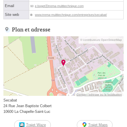
Email
e.bogetⓐtrema-multitechnique.com
Site web
www.trema-multitechnique.com/entreprises/secabat/
Plan et adresse
© contributeurs OpenStreetMap
Corriger l’adresse ou la localisation
Secabat
24 Rue Jean Baptiste Colbert
10600 La Chapelle-Saint-Luc
Trajet Waze
Trajet Maps