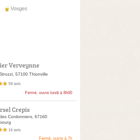
Vosges
ier Verveynne
Strozzi,
57100 Thionville
59 avis
sur 5
Fermé, ouvre lundi à 8h00
rsel Crepis
des Cordonniers,
67160
bourg
16 avis
sur 5
Fermé, ouvre à 7h