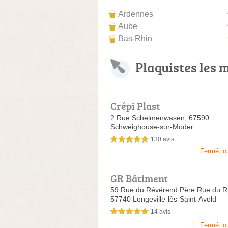
Ardennes
Aube
Bas-Rhin
Plaquistes les 
Crépi Plast
2 Rue Schelmenwasen,
67590
Schweighouse-sur-Moder
130 avis
5,0 étoiles sur 5
Fermé, o
GR Bâtiment
59 Rue du Révérend Père Rue du Rp
57740 Longeville-lès-Saint-Avold
14 avis
5,0 étoiles sur 5
Fermé, o