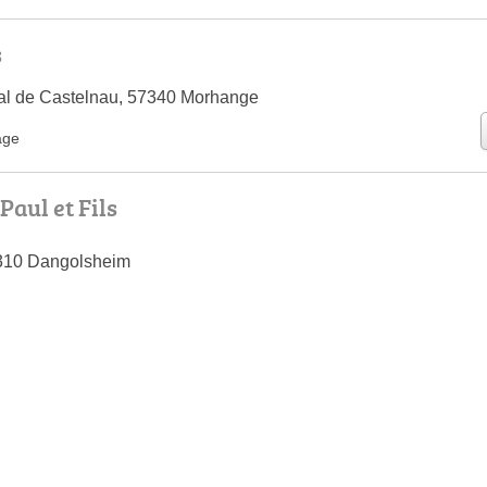
s
al de Castelnau, 57340 Morhange
age
aul et Fils
7310 Dangolsheim