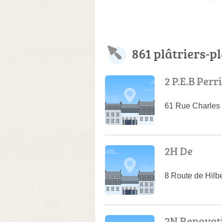
861 plâtriers-p
2 P.E.B Perr
61 Rue Charles
2H De
8 Route de Hilb
2N Renovat