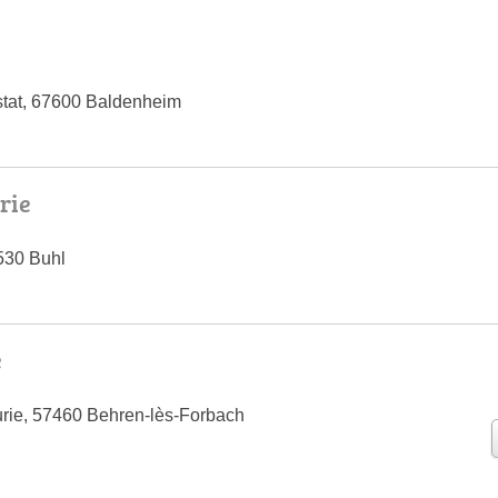
stat, 67600 Baldenheim
rie
8530 Buhl
e
urie, 57460 Behren-lès-Forbach