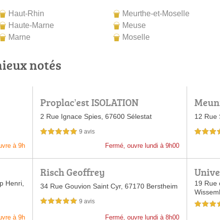
Haut-Rhin
Meurthe-et-Moselle
Haute-Marne
Meuse
Marne
Moselle
mieux notés
Proplac’est ISOLATION
Meun
2 Rue Ignace Spies,
67600 Sélestat
12 Rue 
9 avis
5,0 étoiles sur 5
5,0 étoiles 
uvre à 9h
Fermé, ouvre lundi à 9h00
Risch Geoffrey
Unive
 Henri,
19 Rue 
34 Rue Gouvion Saint Cyr,
67170 Berstheim
Wissem
9 avis
5,0 étoiles sur 5
5,0 étoiles 
uvre à 9h
Fermé, ouvre lundi à 8h00