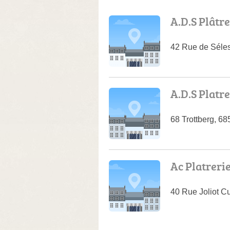
A.D.S Plâtre
42 Rue de Séle
A.D.S Platre
68 Trottberg, 6
Ac Platreri
40 Rue Joliot C