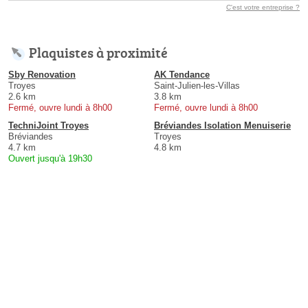
C'est votre entreprise ?
Plaquistes à proximité
Sby Renovation
AK Tendance
Troyes
Saint-Julien-les-Villas
2.6 km
3.8 km
Fermé, ouvre lundi à 8h00
Fermé, ouvre lundi à 8h00
TechniJoint Troyes
Bréviandes Isolation Menuiserie
Bréviandes
Troyes
4.7 km
4.8 km
Ouvert jusqu'à 19h30