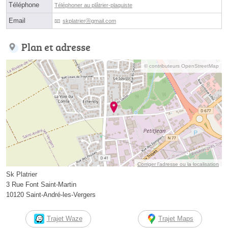
Téléphone
Téléphoner au plâtrier-plaquiste
Email
skplatrierⓐgmail.com
Plan et adresse
© contributeurs OpenStreetMap
Corriger l’adresse ou la localisation
Sk Platrier
3 Rue Font Saint-Martin
10120 Saint-André-les-Vergers
Trajet Waze
Trajet Maps