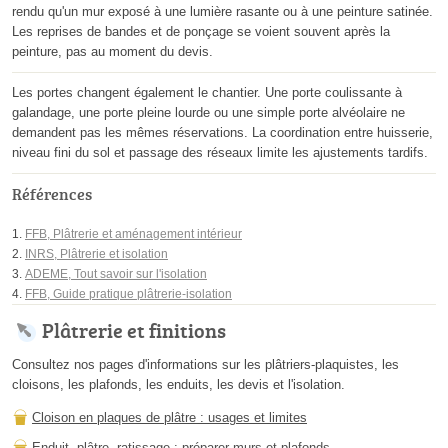
rendu qu'un mur exposé à une lumière rasante ou à une peinture satinée.
Les reprises de bandes et de ponçage se voient souvent après la
peinture, pas au moment du devis.
Les portes changent également le chantier. Une porte coulissante à
galandage, une porte pleine lourde ou une simple porte alvéolaire ne
demandent pas les mêmes réservations. La coordination entre huisserie,
niveau fini du sol et passage des réseaux limite les ajustements tardifs.
Références
FFB, Plâtrerie et aménagement intérieur
INRS, Plâtrerie et isolation
ADEME, Tout savoir sur l'isolation
FFB, Guide pratique plâtrerie-isolation
Plâtrerie et finitions
Consultez nos pages d'informations sur les plâtriers-plaquistes, les
cloisons, les plafonds, les enduits, les devis et l'isolation.
Cloison en plaques de plâtre : usages et limites
Enduit, plâtre, ratissage : préparer murs et plafonds