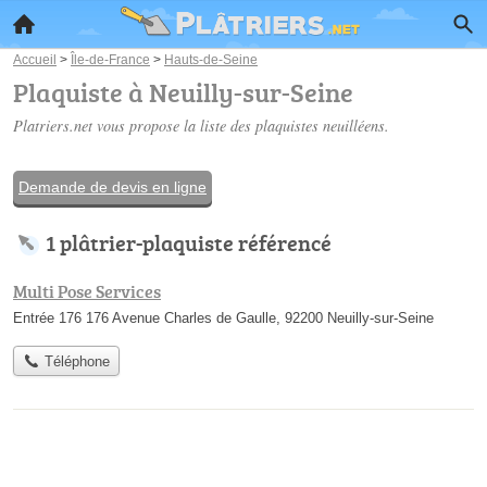
Accueil
>
Île-de-France
>
Hauts-de-Seine
Plaquiste à Neuilly-sur-Seine
Platriers.net vous propose la liste des
plaquistes neuilléens
.
Demande de devis en ligne
1 plâtrier-plaquiste référencé
Multi Pose Services
Entrée 176 176 Avenue Charles de Gaulle, 92200 Neuilly-sur-Seine
Téléphone