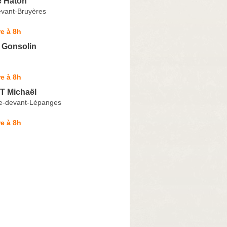
e Haton
vant-Bruyères
e à 8h
 Gonsolin
e à 8h
 Michaël
le-devant-Lépanges
e à 8h