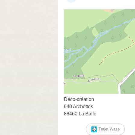
Déco-création
640 Archettes
88460 La Baffe
Trajet Waze