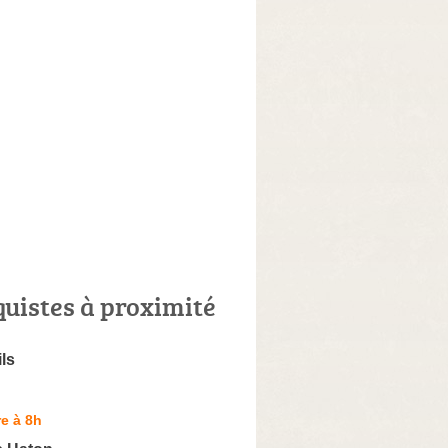
quistes à proximité
ils
e à 8h