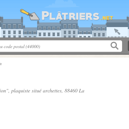
e
ion", plaquiste situé
archettes
, 88460 La