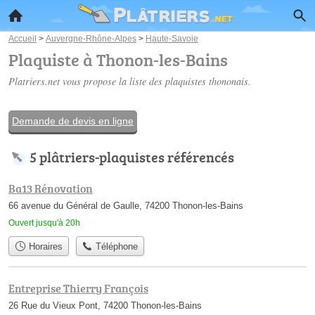
Accueil
>
Auvergne-Rhône-Alpes
>
Haute-Savoie
Plaquiste à Thonon-les-Bains
Platriers.net vous propose la liste des
plaquistes thononais
.
Demande de devis en ligne
5 plâtriers-plaquistes référencés
Ba13 Rénovation
66 avenue du Général de Gaulle, 74200 Thonon-les-Bains
Ouvert jusqu'à 20h
Horaires
Téléphone
Entreprise Thierry François
26 Rue du Vieux Pont, 74200 Thonon-les-Bains