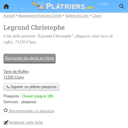
Accueil
>
Bourgogne-Franche-Comté
>
Saône-et-Loire
>
Cluny
Legrand Christophe
Cette fiche présente "Legrand Christophe", plaquiste situé
terre de
ruffey
, 71250 Cluny.
Demande de devis en ligne
Terre de Ruffey
71250 Cluny
📞 Appeler ce plâtrier-plaquiste
Plaquiste
-
Ouvert jusqu'à 18h
Services :
plaquiste
Recommander ce plaquiste
Améliorer cette fiche