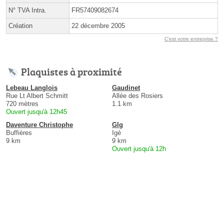
N° TVA Intra.
FR57409082674
Création
22 décembre 2005
C'est votre entreprise ?
Plaquistes à proximité
Lebeau Langlois
Gaudinet
Rue Lt Albert Schmitt
Allée des Rosiers
720 mètres
1.1 km
Ouvert jusqu'à 12h45
Daventure Christophe
Glg
Buffières
Igé
9 km
9 km
Ouvert jusqu'à 12h