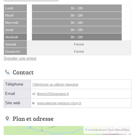
Lundi
8h - 18h
Mardi
8h - 18h
Mercredi
8h - 18h
Jeudi
8h - 18h
Vendredi
8h - 18h
Samedi
Fermé
Dimanche
Fermé
Signaler une erreur
Contact
Téléphone
Téléphoner au plâtrier-plaquiste
Email
liberte10ⓐwanadoo.fr
Site web
www.platrerie-peinture-cluny.fr
Plan et adresse
© contributeurs OpenStreetMap