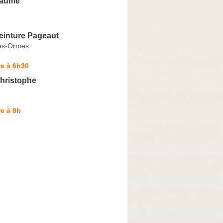
laume
Peinture Pageaut
es-Ormes
e à 6h30
hristophe
e à 8h