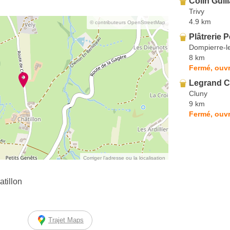
Colin Guil
Trivy
4.9 km
© contributeurs OpenStreetMap
Plâtrerie 
Dompierre-l
8 km
Fermé, ouvr
Legrand C
Cluny
9 km
Fermé, ouvr
Corriger l’adresse ou la localisation
tillon
Trajet Maps