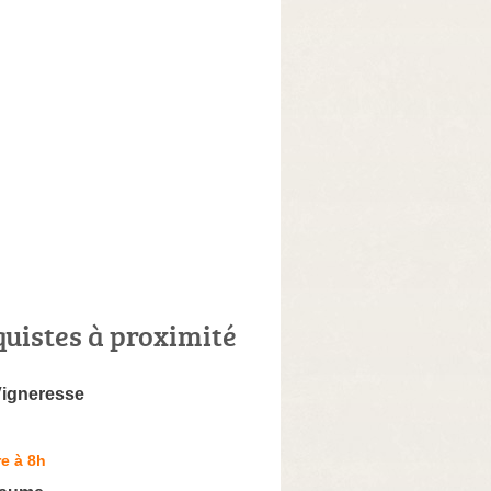
quistes à proximité
Vigneresse
e à 8h