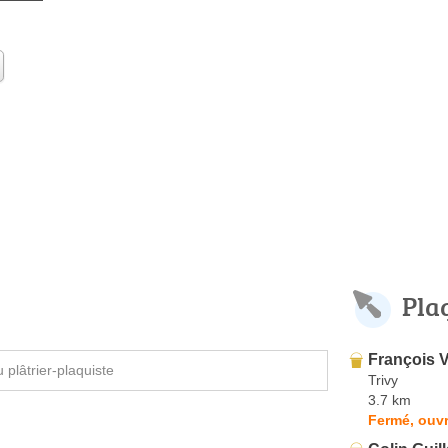
Pla
François 
plâtrier-plaquiste
Trivy
3.7 km
Fermé, ouvr