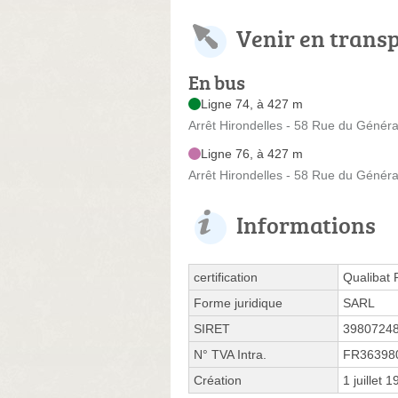
Venir en trans
En bus
Ligne 74, à 427 m
Arrêt Hirondelles - 58 Rue du Généra
Ligne 76, à 427 m
Arrêt Hirondelles - 58 Rue du Généra
Informations
certification
Qualibat
Forme juridique
SARL
SIRET
3980724
N° TVA Intra.
FR36398
Création
1 juillet 