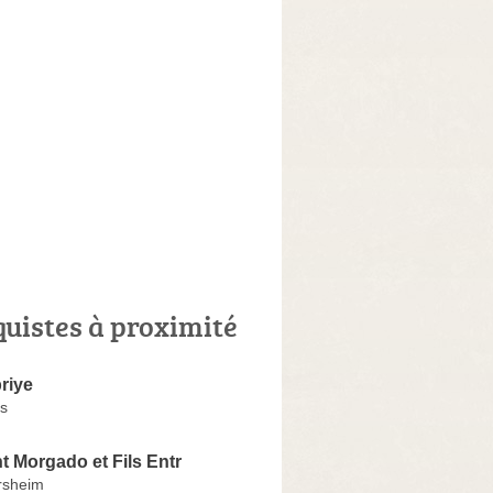
quistes à proximité
riye
s
nt Morgado et Fils Entr
rsheim