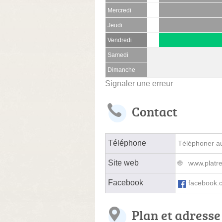
Mercredi
Jeudi
Vendredi
Samedi
Dimanche
Signaler une erreur
Contact
Téléphone
Téléphoner au 
Site web
www.platre
Facebook
facebook.
Plan et adresse