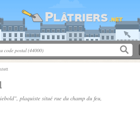
stett
d
Diebold", plaquiste situé
rue du champ du feu
,