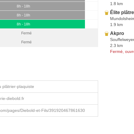
1.8 km
8h - 18h
Élite plâtr
8h - 18h
Mundolshei
1.9 km
8h - 18h
Akpro
Fermé
Souffelweye
Fermé
2.3 km
Fermé, ouvr
plâtrier-plaquiste
rie-diebold.fr
com/pages/Diebold-et-Fils/391920467861630