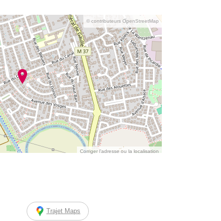
© contributeurs OpenStreetMap
Corriger l’adresse ou la localisation
Trajet Maps