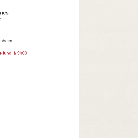
eries
m
rsheim
e lundi à 9h00