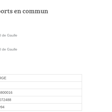
ports en commun
l de Gaulle
l de Gaulle
 RGE
8800016
072488
1994