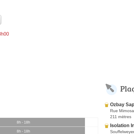
 8h00
Pla
Ozbay Sap
Rue Mimosa
211 mètres
8h - 18h
Isolation I
Souffelweye
8h - 18h