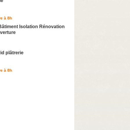
ie
e à 8h
âtiment Isolation Rénovation
verture
d plâtrerie
e à 8h