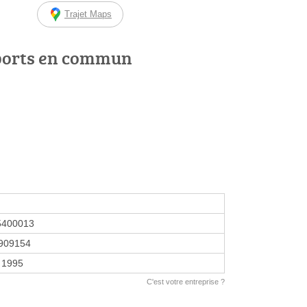
Trajet Maps
ports en commun
5400013
909154
 1995
C'est votre entreprise ?