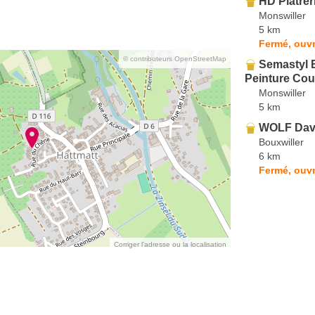
HD Plâtrer
Monswiller
5 km
Fermé, ouvr
© contributeurs OpenStreetMap
Semastyl B
Peinture Cou
Monswiller
5 km
WOLF Davi
Bouxwiller
6 km
Fermé, ouvr
Corriger l’adresse ou la localisation