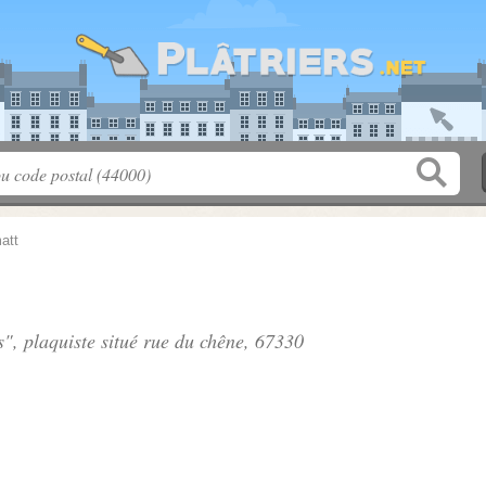
att
s", plaquiste situé
rue du chêne
, 67330