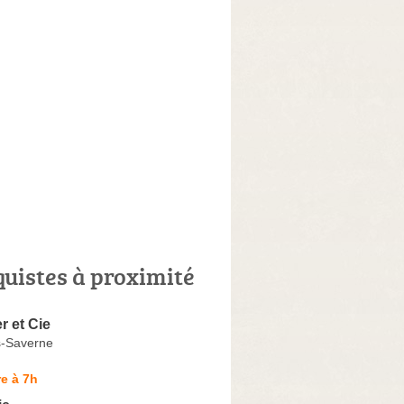
quistes à proximité
r et Cie
s-Saverne
e à 7h