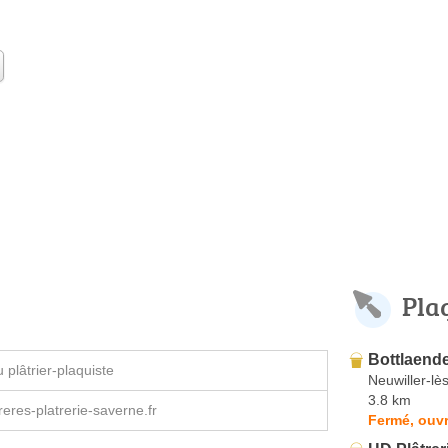
Pla
Bottlaende
plâtrier-plaquiste
Neuwiller-lè
3.8 km
reres-platrerie-saverne.fr
Fermé, ouvr