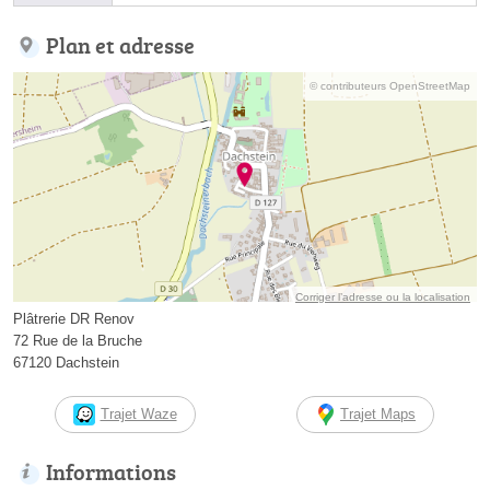
Plan et adresse
© contributeurs OpenStreetMap
Corriger l’adresse ou la localisation
Plâtrerie DR Renov
72 Rue de la Bruche
67120 Dachstein
Trajet Waze
Trajet Maps
Informations