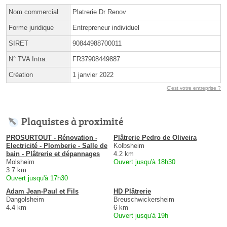
Nom commercial
Platrerie Dr Renov
Forme juridique
Entrepreneur individuel
SIRET
90844988700011
N° TVA Intra.
FR37908449887
Création
1 janvier 2022
C'est votre entreprise ?
Plaquistes à proximité
PROSURTOUT - Rénovation -
Plâtrerie Pedro de Oliveira
Electricité - Plomberie - Salle de
Kolbsheim
bain - Plâtrerie et dépannages
4.2 km
Molsheim
Ouvert jusqu'à 18h30
3.7 km
Ouvert jusqu'à 17h30
Adam Jean-Paul et Fils
HD Plâtrerie
Dangolsheim
Breuschwickersheim
4.4 km
6 km
Ouvert jusqu'à 19h