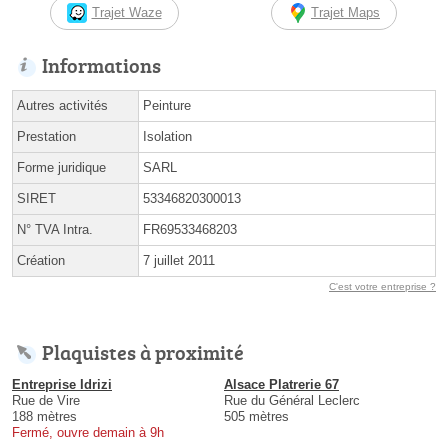
Trajet Waze
Trajet Maps
Informations
Autres activités
Peinture
Prestation
Isolation
Forme juridique
SARL
SIRET
53346820300013
N° TVA Intra.
FR69533468203
Création
7 juillet 2011
C'est votre entreprise ?
Plaquistes à proximité
Entreprise Idrizi
Alsace Platrerie 67
Rue de Vire
Rue du Général Leclerc
188 mètres
505 mètres
Fermé, ouvre demain à 9h