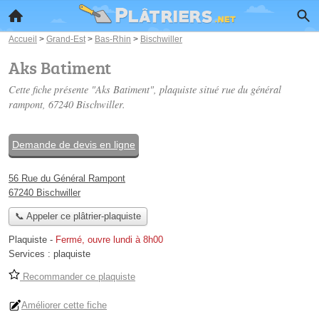
Accueil
>
Grand-Est
>
Bas-Rhin
>
Bischwiller
Aks Batiment
Cette fiche présente "Aks Batiment", plaquiste situé
rue du général
rampont
, 67240 Bischwiller.
Demande de devis en ligne
56 Rue du Général Rampont
67240 Bischwiller
📞 Appeler ce plâtrier-plaquiste
Plaquiste
-
Fermé, ouvre lundi à 8h00
Services :
plaquiste
Recommander ce plaquiste
Améliorer cette fiche