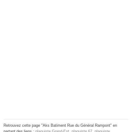
Retrouvez cette page "Aks Batiment Rue du Général Rampont" en
partant des liens :
plaquiste Grand-Est
,
plaquiste 67
,
plaquiste