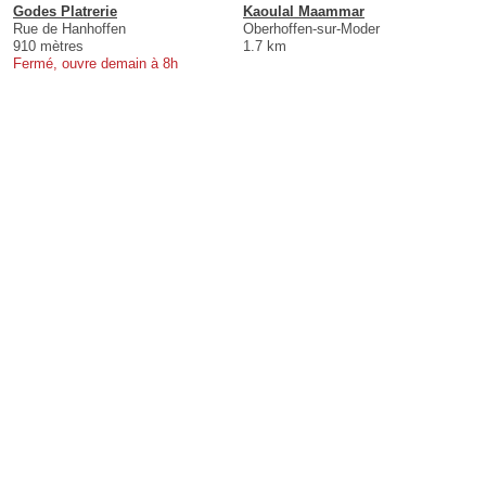
Godes Platrerie
Kaoulal Maammar
Rue de Hanhoffen
Oberhoffen-sur-Moder
910 mètres
1.7 km
Fermé, ouvre demain à 8h