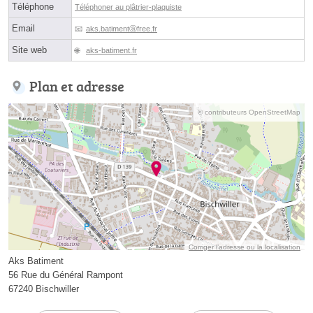
Téléphone
Téléphoner au plâtrier-plaquiste
Email
aks.batimentⓐfree.fr
Site web
aks-batiment.fr
Plan et adresse
© contributeurs OpenStreetMap
Corriger l’adresse ou la localisation
Aks Batiment
56 Rue du Général Rampont
67240 Bischwiller