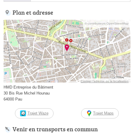
Plan et adresse
© contributeurs OpenStreetMap
Corriger l’adresse ou la localisation
HMD Entreprise du Bâtiment
30 Bis Rue Michel Hounau
64000 Pau
Trajet Waze
Trajet Maps
Venir en transports en commun