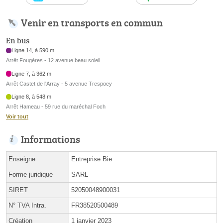
Venir en transports en commun
En bus
Ligne 14, à 590 m
Arrêt Fougères - 12 avenue beau soleil
Ligne 7, à 362 m
Arrêt Castet de l'Array - 5 avenue Trespoey
Ligne 8, à 548 m
Arrêt Hameau - 59 rue du maréchal Foch
Voir tout
Informations
Enseigne
Entreprise Bie
Forme juridique
SARL
SIRET
52050048900031
N° TVA Intra.
FR38520500489
Création
1 janvier 2023