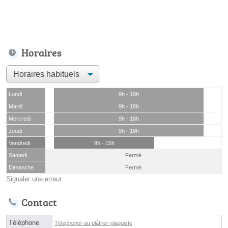
Horaires
Lundi
9h - 18h
Mardi
9h - 18h
Mercredi
9h - 18h
Jeudi
9h - 18h
Vendredi
9h - 15h
Samedi
Fermé
Dimanche
Fermé
Signaler une erreur
Contact
Téléphone
Téléphoner au plâtrier-plaquiste