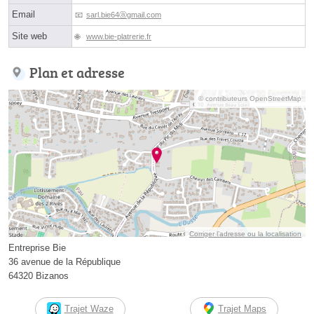
Email
sarl.bie64ⓐgmail.com
Site web
www.bie-platrerie.fr
Plan et adresse
© contributeurs OpenStreetMap
Corriger l’adresse ou la localisation
Entreprise Bie
36 avenue de la République
64320 Bizanos
Trajet Waze
Trajet Maps