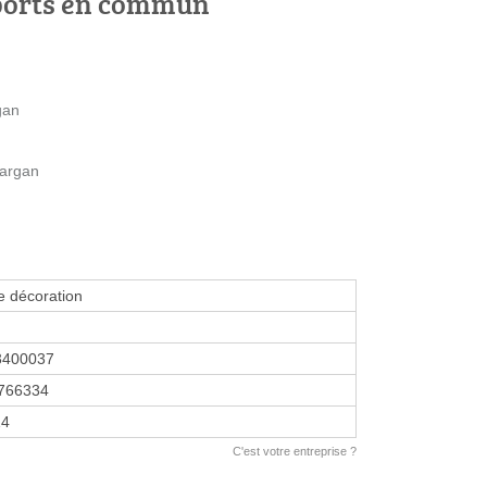
ports en commun
gan
Gargan
e décoration
3400037
766334
14
C'est votre entreprise ?