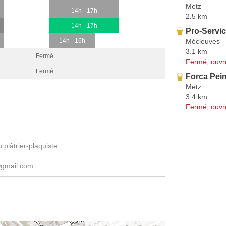
Metz
14h - 17h
2.5 km
14h - 17h
Pro-Servi
Mécleuves
14h - 16h
3.1 km
Fermé
Fermé, ouvr
Fermé
Forca Pein
Metz
3.4 km
Fermé, ouvr
plâtrier-plaquiste
gmail.com