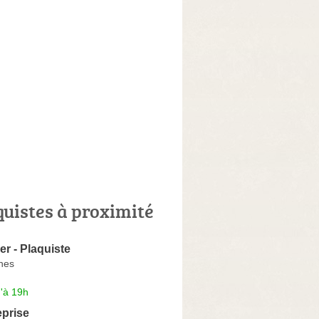
quistes à proximité
er - Plaquiste
nes
'à 19h
eprise