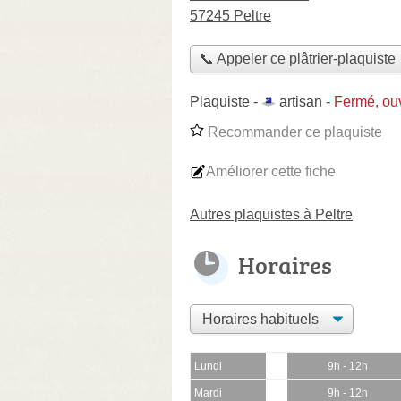
57245 Peltre
📞 Appeler ce plâtrier-plaquiste
Plaquiste -
artisan
-
Fermé, ou
Recommander ce plaquiste
Améliorer cette fiche
Autres plaquistes à Peltre
Horaires
Lundi
9h - 12h
Mardi
9h - 12h