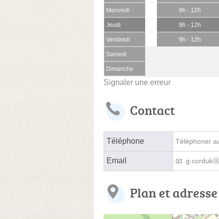
Mercredi
9h - 12h
Jeudi
9h - 12h
Vendredi
9h - 12h
Samedi
Dimanche
Signaler une erreur
Contact
Téléphone
Téléphoner au 
Email
g.cordukⓐ
Plan et adresse