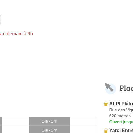
vre demain à 9h
Pla
ALPI Plâtri
Rue des Vig
620 mètres
Ouvert jusqu
14h - 17h
Yarci Entr
14h - 17h