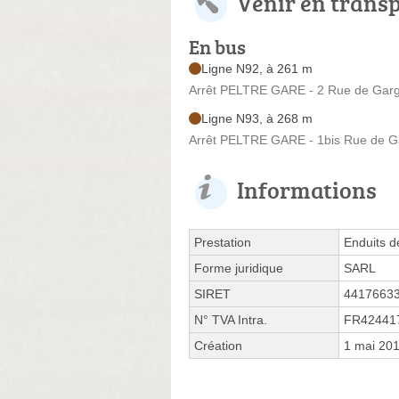
Venir en trans
En bus
Ligne N92, à 261 m
Arrêt PELTRE GARE - 2 Rue de Gar
Ligne N93, à 268 m
Arrêt PELTRE GARE - 1bis Rue de 
Informations
Prestation
Enduits d
Forme juridique
SARL
SIRET
4417663
N° TVA Intra.
FR42441
Création
1 mai 20