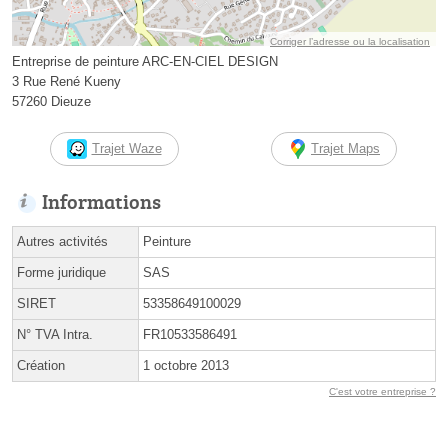
Corriger l’adresse ou la localisation
Entreprise de peinture ARC-EN-CIEL DESIGN
3 Rue René Kueny
57260 Dieuze
Trajet Waze
Trajet Maps
Informations
Autres activités
Peinture
Forme juridique
SAS
SIRET
53358649100029
N° TVA Intra.
FR10533586491
Création
1 octobre 2013
C'est votre entreprise ?