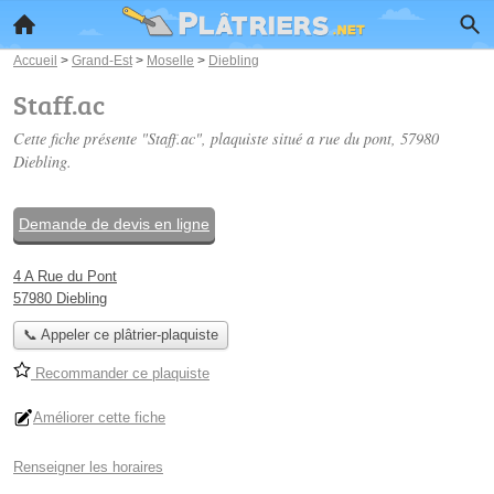
Accueil
>
Grand-Est
>
Moselle
>
Diebling
Staff.ac
Cette fiche présente "Staff.ac", plaquiste situé
a rue du pont
, 57980
Diebling.
Demande de devis en ligne
4 A Rue du Pont
57980 Diebling
📞 Appeler ce plâtrier-plaquiste
Recommander ce plaquiste
Améliorer cette fiche
Renseigner les horaires