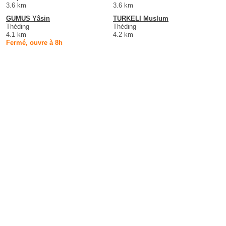
3.6 km
3.6 km
GUMUS Yâsin
TURKELI Muslum
Théding
Théding
4.1 km
4.2 km
Fermé, ouvre à 8h