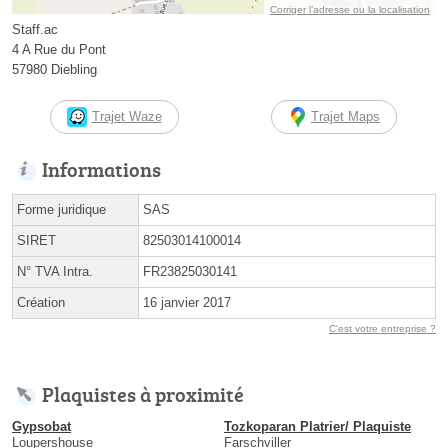
Corriger l’adresse ou la localisation
Staff.ac
4 A Rue du Pont
57980 Diebling
Trajet Waze
Trajet Maps
Informations
Forme juridique
SAS
SIRET
82503014100014
N° TVA Intra.
FR23825030141
Création
16 janvier 2017
C'est votre entreprise ?
Plaquistes à proximité
Gypsobat
Tozkoparan Platrier/ Plaquiste
Loupershouse
Farschviller