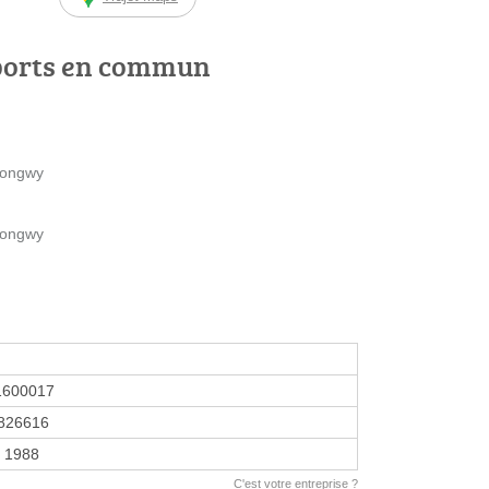
ports en commun
Longwy
Longwy
1600017
826616
r 1988
C'est votre entreprise ?