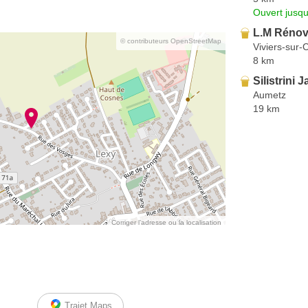
Ouvert jusqu
L.M Rénov
© contributeurs OpenStreetMap
Viviers-sur-
8 km
Silistrini 
Aumetz
19 km
Corriger l’adresse ou la localisation
Trajet Maps