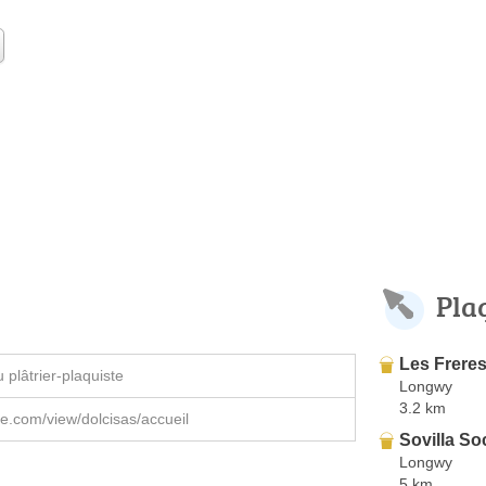
Pla
Les Frere
plâtrier-plaquiste
Longwy
3.2 km
le.com/view/dolcisas/accueil
Sovilla So
Longwy
5 km