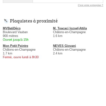
C'est votre entreprise ?
Plaquistes à proximité
MVBatiDéco
M. Toacaci Iozsef-Attila
Boulevard Vauban
Châlons-en-Champagne
900 mètres
1.6 km
Ouvert jusqu'à 15h
Mon Petit Peintre
NEVES Giovani
Châlons-en-Champagne
Châlons-en-Champagne
1.7 km
2.4 km
Fermé, ouvre lundi à 8h30