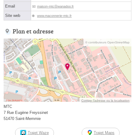
Email
maison-mtcⓐwanadoo.fr
Site web
www.maconnerie-mtc.fr
Plan et adresse
© contributeurs OpenStreetMap
Corriger l’adresse ou la localisation
MTC
7 Rue Eugène Freyssinet
51470 Saint-Memmie
Trajet Waze
Trajet Maps