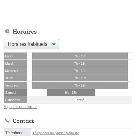
Horaires
Lundi
7h - 19h
Mardi
7h - 19h
Mercredi
7h - 19h
Jeudi
7h - 19h
Vendredi
7h - 19h
Samedi
9h - 15h
Dimanche
Fermé
Signaler une erreur
Contact
Téléphone
Téléphoner au plâtrier-plaquiste