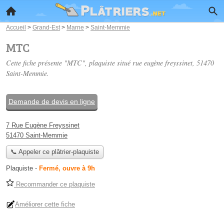
Accueil
>
Grand-Est
>
Marne
>
Saint-Memmie
MTC
Cette fiche présente "MTC", plaquiste situé
rue eugène freyssinet
, 51470
Saint-Memmie.
Demande de devis en ligne
7 Rue Eugène Freyssinet
51470 Saint-Memmie
📞 Appeler ce plâtrier-plaquiste
Plaquiste
-
Fermé, ouvre à 9h
Recommander ce plaquiste
Améliorer cette fiche