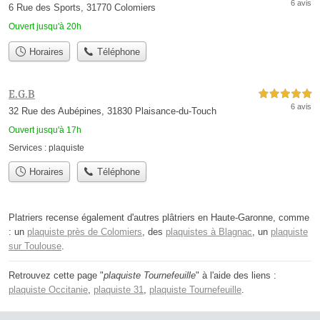
6 avis
6 Rue des Sports, 31770 Colomiers
Ouvert jusqu'à 20h
Horaires
Téléphone
E.G.B
5,0 étoiles sur 5
6 avis
32 Rue des Aubépines, 31830 Plaisance-du-Touch
Ouvert jusqu'à 17h
Services :
plaquiste
Horaires
Téléphone
Platriers recense également d'autres plâtriers en Haute-Garonne, comme
: un
plaquiste près de Colomiers
, des
plaquistes à Blagnac
, un
plaquiste
sur Toulouse
.
Retrouvez cette page "
plaquiste Tournefeuille
" à l'aide des liens :
plaquiste Occitanie
,
plaquiste 31
,
plaquiste Tournefeuille
.