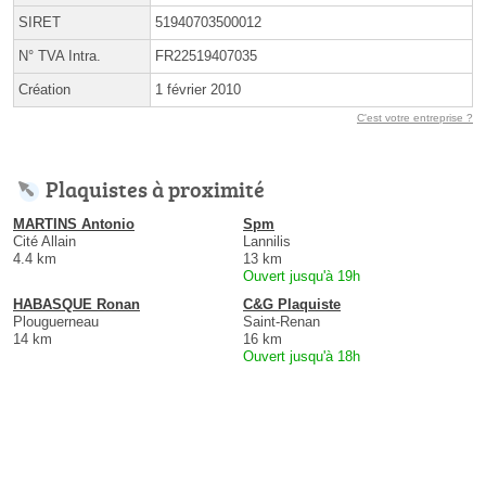
SIRET
51940703500012
N° TVA Intra.
FR22519407035
Création
1 février 2010
C'est votre entreprise ?
Plaquistes à proximité
MARTINS Antonio
Spm
Cité Allain
Lannilis
4.4 km
13 km
Ouvert jusqu'à 19h
HABASQUE Ronan
C&G Plaquiste
Plouguerneau
Saint-Renan
14 km
16 km
Ouvert jusqu'à 18h