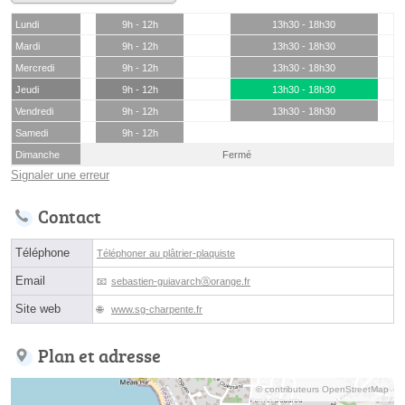
Lundi
9h - 12h
13h30 - 18h30
Mardi
9h - 12h
13h30 - 18h30
Mercredi
9h - 12h
13h30 - 18h30
Jeudi
9h - 12h
13h30 - 18h30
Vendredi
9h - 12h
13h30 - 18h30
Samedi
9h - 12h
Dimanche
Fermé
Signaler une erreur
Contact
Téléphone
Téléphoner au plâtrier-plaquiste
Email
sebastien-guiavarchⓐorange.fr
Site web
www.sg-charpente.fr
Plan et adresse
© contributeurs OpenStreetMap