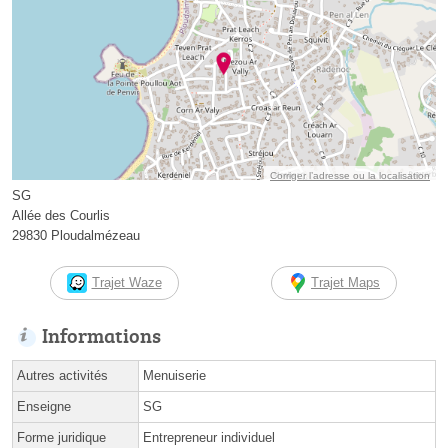
Corriger l’adresse ou la localisation
SG
Allée des Courlis
29830 Ploudalmézeau
Trajet Waze
Trajet Maps
Informations
Autres activités
Menuiserie
Enseigne
SG
Forme juridique
Entrepreneur individuel