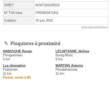
SIRET
82047181100019
N° TVA Intra.
FR93820471811
Création
15 juin 2016
C'est votre entreprise ?
Plaquistes à proximité
HABASQUE Ronan
LECAPITAINE Jérôme
Plouguerneau
Bourg-Blanc
5 km
9 km
Lca rénovation
MARTINS Antonio
Plabennec
Ploudalmézeau
11 km
11 km
Fermé, ouvre à 8h