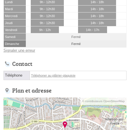
Lundi
9h - 12h30
14h - 18h
Mardi
9h - 12h30
14h - 18h
Mercredi
9h - 12h30
14h - 18h
Jeudi
9h - 12h30
14h - 18h
Vendredi
9h - 12h
14h - 17h
Samedi
Fermé
Dimanche
Fermé
Signaler une erreur
Contact
Téléphone
Téléphoner au plâtrier-plaquiste
Plan et adresse
© contributeurs OpenStreetMap