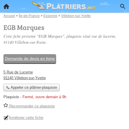
Accueil
>
Île-de-France
>
Essonne
>
Villebon-sur-Yvette
EGB Marques
Cette fiche présente "EGB Marques", plaquiste situé
rue de lucerne
,
91140 Villebon-sur-Yvette.
Demande de devis en ligne
5 Rue de Lucerne
91140 Villebon-sur-Yvette
📞 Appeler ce plâtrier-plaquiste
Plaquiste
-
Fermé, ouvre demain à 9h
Recommander ce plaquiste
Améliorer cette fiche