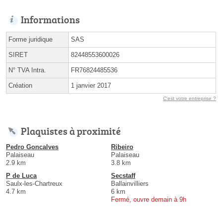
Informations
Forme juridique
SAS
SIRET
82448553600026
N° TVA Intra.
FR76824485536
Création
1 janvier 2017
C'est votre entreprise ?
Plaquistes à proximité
Pedro Goncalves
Ribeiro
Palaiseau
Palaiseau
2.9 km
3.8 km
P de Luca
Secstaff
Saulx-les-Chartreux
Ballainvilliers
4.7 km
6 km
Fermé, ouvre demain à 9h