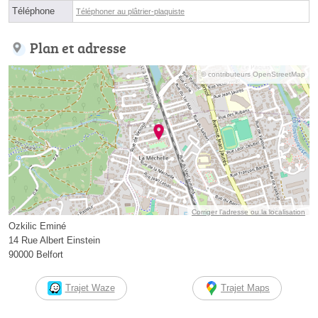
Téléphone
Téléphoner au plâtrier-plaquiste
Plan et adresse
© contributeurs OpenStreetMap
Corriger l’adresse ou la localisation
Ozkilic Eminé
14 Rue Albert Einstein
90000 Belfort
Trajet Waze
Trajet Maps