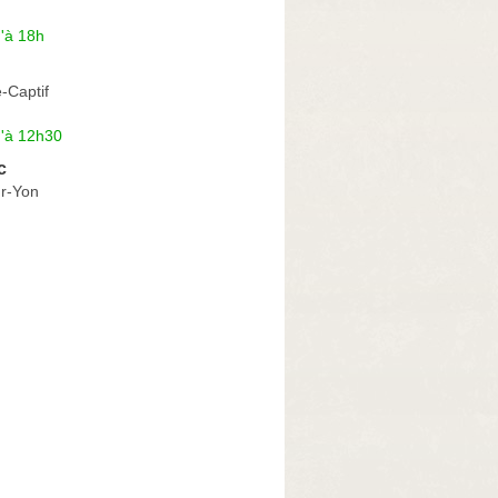
'à 18h
e-Captif
u'à 12h30
c
r-Yon