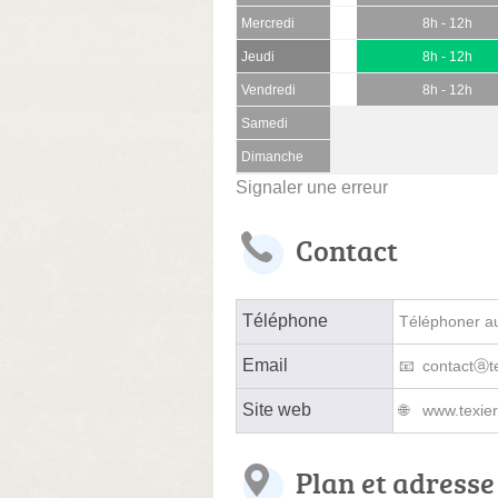
Mercredi
8h - 12h
Jeudi
8h - 12h
Vendredi
8h - 12h
Samedi
Dimanche
Signaler une erreur
Contact
Téléphone
Téléphoner au 
Email
contactⓐte
Site web
www.texier
Plan et adresse