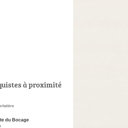
quistes à proximité
rlatière
ste du Bocage
e