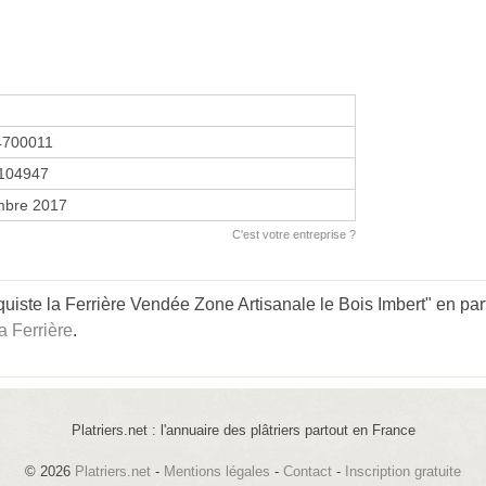
4700011
104947
mbre 2017
C'est votre entreprise ?
uiste la Ferrière Vendée Zone Artisanale le Bois Imbert" en part
a Ferrière
.
Platriers.net : l'annuaire des plâtriers partout en France
© 2026
Platriers.net
-
Mentions légales
-
Contact
-
Inscription gratuite