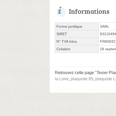
Informations
Forme juridique
SARL
SIRET
8321049
N° TVA Intra.
FR65832
Création
18 septe
Retrouvez cette page "Texier Plaq
la Loire
,
plaquiste 85
,
plaquiste L