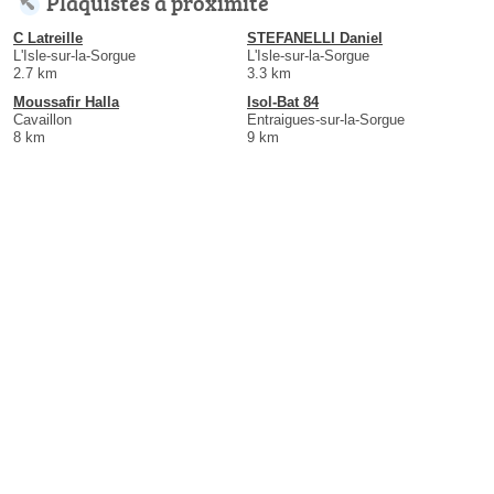
Plaquistes à proximité
C Latreille
STEFANELLI Daniel
L'Isle-sur-la-Sorgue
L'Isle-sur-la-Sorgue
2.7 km
3.3 km
Moussafir Halla
Isol-Bat 84
Cavaillon
Entraigues-sur-la-Sorgue
8 km
9 km