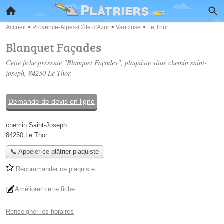
Accueil
>
Provence-Alpes-Côte d'Azur
>
Vaucluse
>
Le Thor
Blanquet Façades
Cette fiche présente "Blanquet Façades", plaquiste situé
chemin saint-
joseph
, 84250 Le Thor.
Demande de devis en ligne
chemin Saint-Joseph
84250 Le Thor
📞 Appeler ce plâtrier-plaquiste
Recommander ce plaquiste
Améliorer cette fiche
Renseigner les horaires