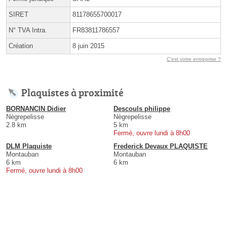
SIRET
81178655700017
N° TVA Intra.
FR83811786557
Création
8 juin 2015
C'est votre entreprise ?
Plaquistes à proximité
BORNANCIN Didier
Descouls philippe
Nègrepelisse
Nègrepelisse
2.8 km
5 km
Fermé, ouvre lundi à 8h00
DLM Plaquiste
Frederick Devaux PLAQUISTE
Montauban
Montauban
6 km
6 km
Fermé, ouvre lundi à 8h00