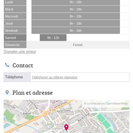
Lundi
8h - 18h
Mardi
8h - 18h
Mercredi
8h - 18h
Jeudi
8h - 18h
Vendredi
8h - 18h
Samedi
9h - 12h
Dimanche
Fermé
Signaler une erreur
Contact
Téléphone
Téléphoner au plâtrier-plaquiste
Plan et adresse
© contributeurs OpenStreetMap