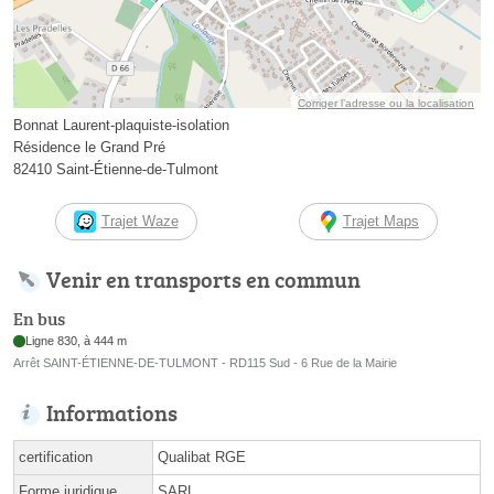
Corriger l’adresse ou la localisation
Bonnat Laurent-plaquiste-isolation
Résidence le Grand Pré
82410 Saint-Étienne-de-Tulmont
Trajet Waze
Trajet Maps
Venir en transports en commun
En bus
Ligne 830, à 444 m
Arrêt SAINT-ÉTIENNE-DE-TULMONT - RD115 Sud - 6 Rue de la Mairie
Informations
certification
Qualibat RGE
Forme juridique
SARL