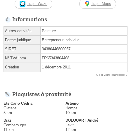
Trajet Waze
Trajet Maps
Informations
Autres activités
Peinture
Forme juridique
Entrepreneur individuel
SIRET
34386446800057
N° TVA Intra.
FR65343864468
Création
1 décembre 2011
C'est votre entreprise ?
Plaquistes à proximité
Ets Cano Cédric
Artemo
Glatens
Homps
5 km
10 km
Diaz
DULOUART André
Comberouger
Lavit
11 km
12 km