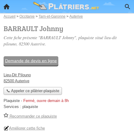
Accueil
>
Occitanie
>
Tarn-et-Garonne
>
Auterive
BARRAULT Johnny
Cette fiche présente "BARRAULT Johnny", plaquiste situé
lieu-dit
pilouno
, 82500 Auterive.
Demande de devis en ligne
Lieu-Dit Pilouno
82500 Auterive
📞 Appeler ce plâtrier-plaquiste
Plaquiste
-
Fermé, ouvre demain à 8h
Services :
plaquiste
Recommander ce plaquiste
Améliorer cette fiche