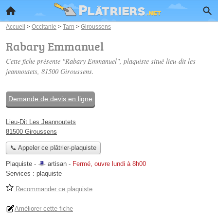
Accueil
>
Occitanie
>
Tarn
>
Giroussens
Rabary Emmanuel
Cette fiche présente "Rabary Emmanuel", plaquiste situé
lieu-dit les
jeannoutets
, 81500 Giroussens.
Demande de devis en ligne
Lieu-Dit Les Jeannoutets
81500 Giroussens
📞 Appeler ce plâtrier-plaquiste
Plaquiste -
artisan
-
Fermé, ouvre lundi à 8h00
Services :
plaquiste
Recommander ce plaquiste
Améliorer cette fiche