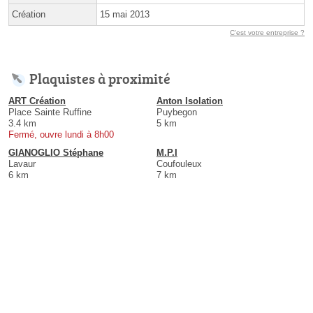
Création
15 mai 2013
C'est votre entreprise ?
Plaquistes à proximité
ART Création
Anton Isolation
Place Sainte Ruffine
Puybegon
3.4 km
5 km
Fermé, ouvre lundi à 8h00
GIANOGLIO Stéphane
M.P.I
Lavaur
Coufouleux
6 km
7 km