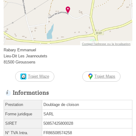
Corriger l’adresse ou la localisation
Rabary Emmanuel
Lieu-Dit Les Jeannoutets
81500 Giroussens
Trajet Waze
Trajet Maps
Informations
Prestation
Doublage de cloison
Forme juridique
SARL
SIRET
50857425800028
N° TVA Intra.
FR86508574258