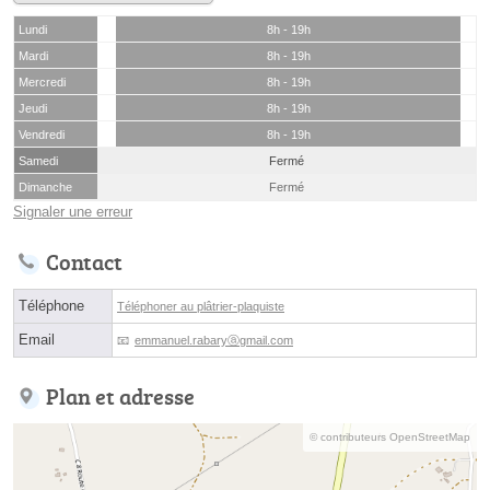
Lundi
8h - 19h
Mardi
8h - 19h
Mercredi
8h - 19h
Jeudi
8h - 19h
Vendredi
8h - 19h
Samedi
Fermé
Dimanche
Fermé
Signaler une erreur
Contact
Téléphone
Téléphoner au plâtrier-plaquiste
Email
emmanuel.rabaryⓐgmail.com
Plan et adresse
© contributeurs OpenStreetMap