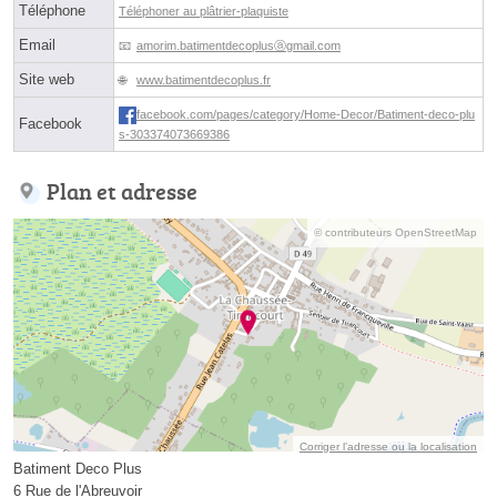
Téléphone
Téléphoner au plâtrier-plaquiste
Email
amorim.batimentdecoplusⓐgmail.com
Site web
www.batimentdecoplus.fr
facebook.com/pages/category/Home-Decor/Batiment-deco-plu
Facebook
s-303374073669386
Plan et adresse
© contributeurs OpenStreetMap
Corriger l’adresse ou la localisation
Batiment Deco Plus
6 Rue de l'Abreuvoir