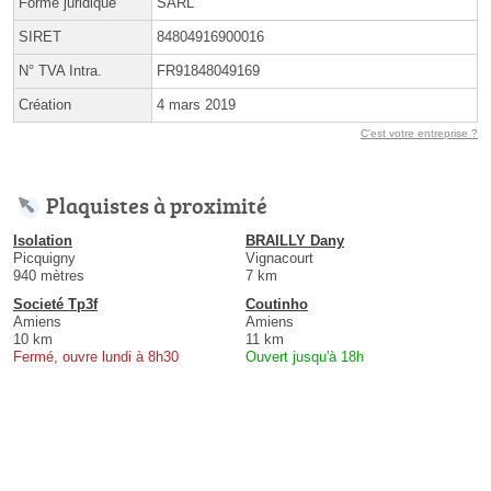
Forme juridique
SARL
SIRET
84804916900016
N° TVA Intra.
FR91848049169
Création
4 mars 2019
C'est votre entreprise ?
Plaquistes à proximité
Isolation
BRAILLY Dany
Picquigny
Vignacourt
940 mètres
7 km
Societé Tp3f
Coutinho
Amiens
Amiens
10 km
11 km
Fermé, ouvre lundi à 8h30
Ouvert jusqu'à 18h