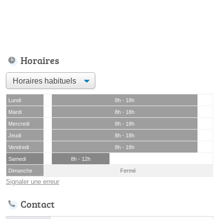
Horaires
Lundi
8h - 18h
Mardi
8h - 18h
Mercredi
8h - 18h
Jeudi
8h - 18h
Vendredi
8h - 18h
Samedi
8h - 12h
Dimanche
Fermé
Signaler une erreur
Contact