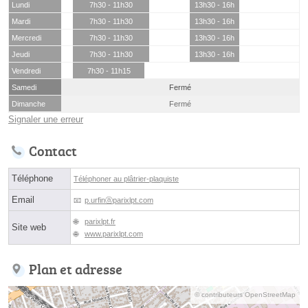
Lundi
7h30 - 11h30
13h30 - 16h
Mardi
7h30 - 11h30
13h30 - 16h
Mercredi
7h30 - 11h30
13h30 - 16h
Jeudi
7h30 - 11h30
13h30 - 16h
Vendredi
7h30 - 11h15
Samedi
Fermé
Dimanche
Fermé
Signaler une erreur
Contact
Téléphone
Téléphoner au plâtrier-plaquiste
Email
p.urfinⓐparixlpt.com
parixlpt.fr
Site web
www.parixlpt.com
Plan et adresse
© contributeurs OpenStreetMap