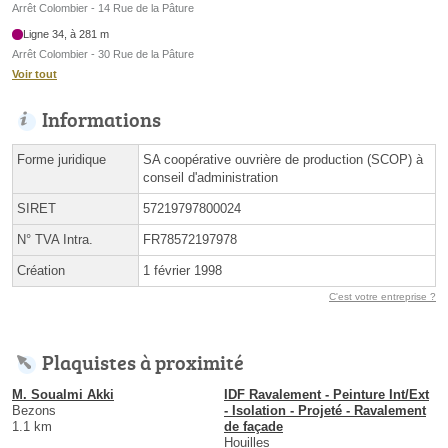
Arrêt Colombier - 14 Rue de la Pâture
Ligne 34, à 281 m
Arrêt Colombier - 30 Rue de la Pâture
Voir tout
Informations
Forme juridique
SA coopérative ouvrière de production (SCOP) à
conseil d'administration
SIRET
57219797800024
N° TVA Intra.
FR78572197978
Création
1 février 1998
C'est votre entreprise ?
Plaquistes à proximité
M. Soualmi Akki
IDF Ravalement - Peinture Int/Ext
Bezons
- Isolation - Projeté - Ravalement
1.1 km
de façade
Houilles