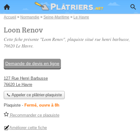
Accueil
>
Normandie
>
Seine-Maritime
>
Le Havre
Loon Renov
Cette fiche présente "Loon Renov", plaquiste situé
rue henri barbusse
,
76620 Le Havre.
Demande de devis en ligne
127 Rue Henri Barbusse
76620 Le Havre
📞 Appeler ce plâtrier-plaquiste
Plaquiste
-
Fermé, ouvre à 8h
Recommander ce plaquiste
Améliorer cette fiche