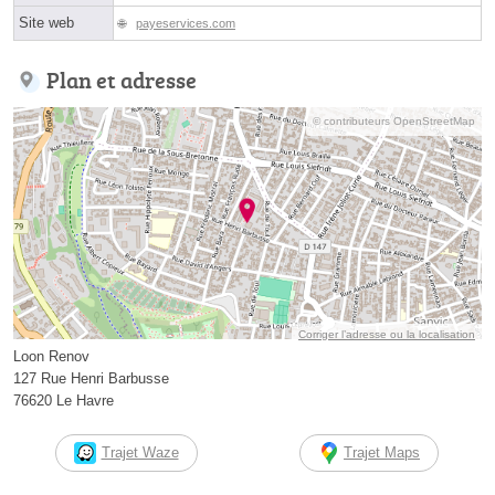
Site web
payeservices.com
Plan et adresse
© contributeurs OpenStreetMap
Corriger l’adresse ou la localisation
Loon Renov
127 Rue Henri Barbusse
76620 Le Havre
Trajet Waze
Trajet Maps