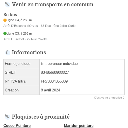
Venir en transports en commun
En bus
Ligne C4, à 259 m
Arrêt D'Estienne d'Orves - 67 Rue Irène Joliot-Curie
Ligne C3, à 265 m
Arrêt L. Siefridt - 27 Rue Colette
Informations
Forme juridique
Entrepreneur individuel
SIRET
83485680900027
N° TVA Intra.
FR78834856809
Création
8 avril 2024
C'est votre entreprise ?
Plaquistes à proximité
Cocco Peinture
Maridor peinture