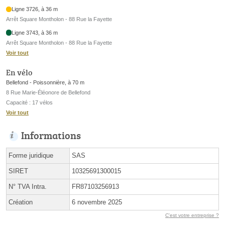
Ligne 3726, à 36 m
Arrêt Square Montholon - 88 Rue la Fayette
Ligne 3743, à 36 m
Arrêt Square Montholon - 88 Rue la Fayette
Voir tout
En vélo
Bellefond - Poissonnière, à 70 m
8 Rue Marie-Éléonore de Bellefond
Capacité : 17 vélos
Voir tout
Informations
Forme juridique
SAS
SIRET
10325691300015
N° TVA Intra.
FR87103256913
Création
6 novembre 2025
C'est votre entreprise ?