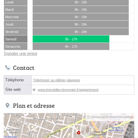
Lundi
9h - 19h
Mardi
9h - 19h
Mercredi
9h - 19h
Jeudi
9h - 19h
Vendredi
9h - 19h
Samedi
9h - 17h
Dimanche
9h - 17h
Signaler une erreur
Contact
Téléphone
Téléphoner au plâtrier-plaquiste
Site web
www.immobiliercleenmain.fr/appartement
Plan et adresse
© contributeurs OpenStreetMap