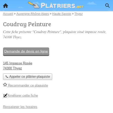
Accueil
>
Auvergne-Rhône-Alpes
>
Haute-Savoie
>
Thyez
Coudray Peinture
Cette fiche présente "Coudray Peinture", plaquiste situé
impasse rosée
,
74300 Thyez.
Demande de devis en ligne
145 Impasse Rosée
74300 Thyez
📞 Appeler ce plâtrier-plaquiste
Recommander ce plaquiste
Améliorer cette fiche
Renseigner les horaires