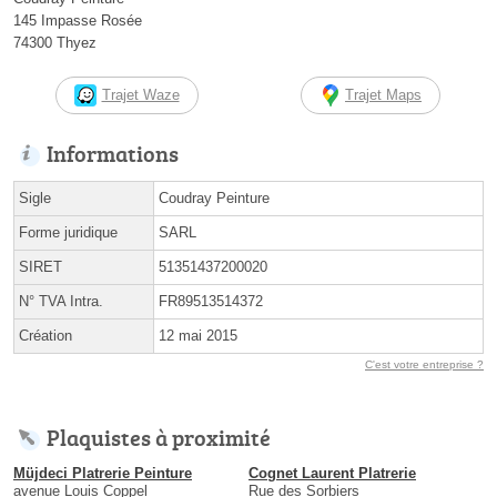
145 Impasse Rosée
74300 Thyez
Trajet Waze
Trajet Maps
Informations
Sigle
Coudray Peinture
Forme juridique
SARL
SIRET
51351437200020
N° TVA Intra.
FR89513514372
Création
12 mai 2015
C'est votre entreprise ?
Plaquistes à proximité
Müjdeci Platrerie Peinture
Cognet Laurent Platrerie
avenue Louis Coppel
Rue des Sorbiers