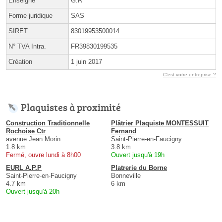
Enseigne
G.R
Forme juridique
SAS
SIRET
83019953500014
N° TVA Intra.
FR39830199535
Création
1 juin 2017
C'est votre entreprise ?
Plaquistes à proximité
Construction Traditionnelle
Plâtrier Plaquiste MONTESSUIT
Rochoise Ctr
Fernand
avenue Jean Morin
Saint-Pierre-en-Faucigny
1.8 km
3.8 km
Fermé, ouvre lundi à 8h00
Ouvert jusqu'à 19h
EURL A.P.P
Platrerie du Borne
Saint-Pierre-en-Faucigny
Bonneville
4.7 km
6 km
Ouvert jusqu'à 20h