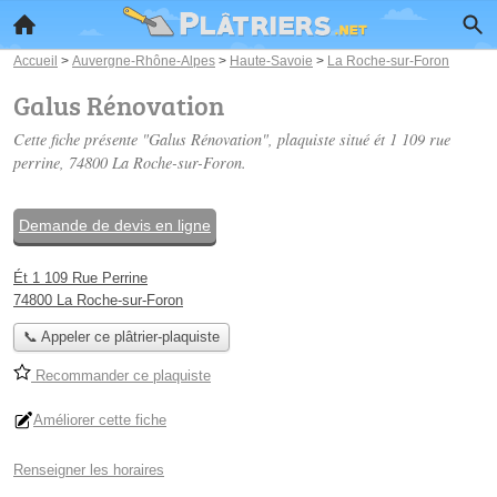
Accueil
>
Auvergne-Rhône-Alpes
>
Haute-Savoie
>
La Roche-sur-Foron
Galus Rénovation
Cette fiche présente "Galus Rénovation", plaquiste situé
ét 1 109 rue
perrine
, 74800 La Roche-sur-Foron.
Demande de devis en ligne
Ét 1 109 Rue Perrine
74800 La Roche-sur-Foron
📞 Appeler ce plâtrier-plaquiste
Recommander ce plaquiste
Améliorer cette fiche
Renseigner les horaires