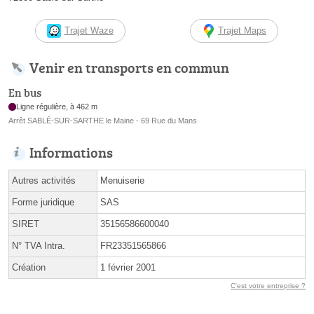
Trajet Waze
Trajet Maps
Venir en transports en commun
En bus
Ligne régulière, à 462 m
Arrêt SABLÉ-SUR-SARTHE le Maine - 69 Rue du Mans
Informations
Autres activités
Menuiserie
Forme juridique
SAS
SIRET
35156586600040
N° TVA Intra.
FR23351565866
Création
1 février 2001
C'est votre entreprise ?