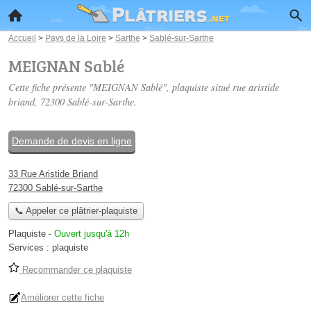
Accueil
>
Pays de la Loire
>
Sarthe
>
Sablé-sur-Sarthe
MEIGNAN Sablé
Cette fiche présente "MEIGNAN Sablé", plaquiste situé
rue aristide
briand
, 72300 Sablé-sur-Sarthe.
Demande de devis en ligne
33 Rue Aristide Briand
72300 Sablé-sur-Sarthe
📞 Appeler ce plâtrier-plaquiste
Plaquiste
-
Ouvert jusqu'à 12h
Services :
plaquiste
Recommander ce plaquiste
Améliorer cette fiche