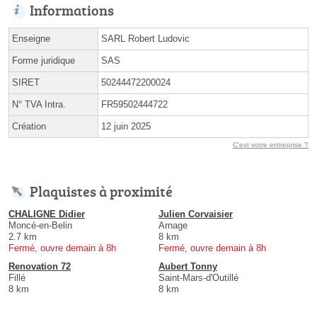
Informations
Enseigne
SARL Robert Ludovic
Forme juridique
SAS
SIRET
50244472200024
N° TVA Intra.
FR59502444722
Création
12 juin 2025
C'est votre entreprise ?
Plaquistes à proximité
CHALIGNE Didier
Julien Corvaisier
Moncé-en-Belin
Arnage
2.7 km
8 km
Fermé, ouvre demain à 8h
Fermé, ouvre demain à 8h
Renovation 72
Aubert Tonny
Fillé
Saint-Mars-d'Outillé
8 km
8 km