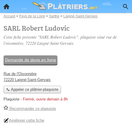
Accueil
>
Pays de la Loire
>
Sarthe
>
Laigné-Saint-Gervais
SARL Robert Ludovic
Cette fiche présente "SARL Robert Ludovic", plaquiste situé
rue de
l'oisonnière
, 72220 Laigné-Saint-Gervais.
Demande de devis en ligne
Rue de l'Oisonnière
72220 Laigné-Saint-Gervais
📞 Appeler ce plâtrier-plaquiste
Plaquiste
-
Fermé, ouvre demain à 8h
Recommander ce plaquiste
Améliorer cette fiche