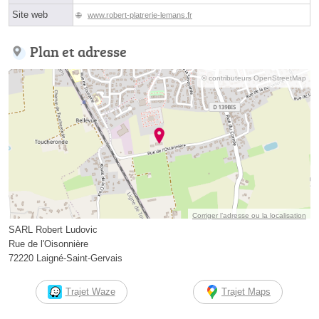
Site web
www.robert-platrerie-lemans.fr
Plan et adresse
© contributeurs OpenStreetMap
Corriger l’adresse ou la localisation
SARL Robert Ludovic
Rue de l'Oisonnière
72220 Laigné-Saint-Gervais
Trajet Waze
Trajet Maps