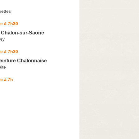
uettes
e à 7h30
Chalon-sur-Saone
vry
e à 7h30
Peinture Chalonnaise
ité
e à 7h