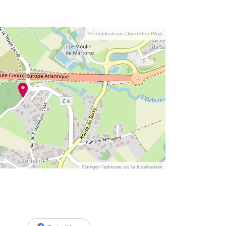
© contributeurs OpenStreetMap
Corriger l’adresse ou la localisation