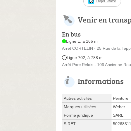
Trajet Waze
Venir en trans
En bus
Ligne E, à 166 m
Arrêt CORTELIN - 25 Rue de la Tep
Ligne 702, à 788 m
Arrêt Parc Relais - 106 Ancienne Ro
Informations
Autres activités
Peinture
Marques utilisées
Weber
Forme juridique
SARL
SIRET
5026831