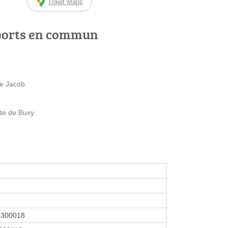
Trajet Maps
ports en commun
pe Jacob
ute de Buxy
1300018