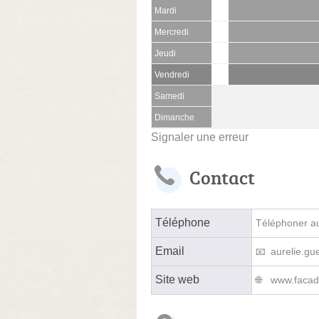
Mardi
Mercredi
Jeudi
Vendredi
Samedi
Dimanche
Signaler une erreur
Contact
Téléphone
Téléphoner au 
Email
aurelie.g
Site web
www.facad