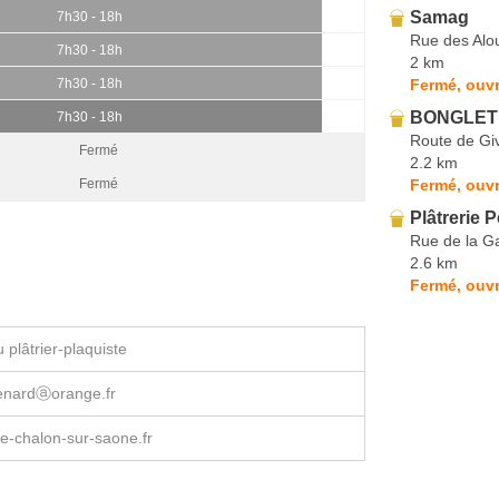
Samag
7h30 - 18h
Rue des Alo
7h30 - 18h
2 km
Fermé, ouvr
7h30 - 18h
BONGLET 
7h30 - 18h
Route de Gi
Fermé
2.2 km
Fermé, ouvr
Fermé
Plâtrerie 
Rue de la Ga
2.6 km
Fermé, ouvr
plâtrier-plaquiste
uenardⓐorange.fr
e-chalon-sur-saone.fr