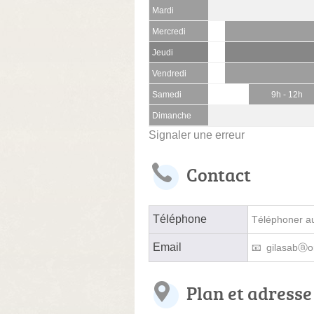
Mardi
Mercredi
Jeudi
Vendredi
Samedi
9h - 12h
Dimanche
Signaler une erreur
Contact
Téléphone
Téléphoner au 
Email
gilasabⓐo
Plan et adresse