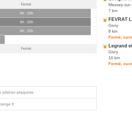
Messey-sur
Fermé
7 km
8h - 20h
FEVRAT L
8h - 20h
Givry
8 km
8h - 20h
Fermé, ouvr
Legrand et
Fermé
Givry
10 km
Fermé, ouvr
plâtrier-plaquiste
range.fr