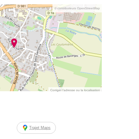
© contributeurs OpenStreetMap
Corriger l’adresse ou la localisation
Trajet Maps