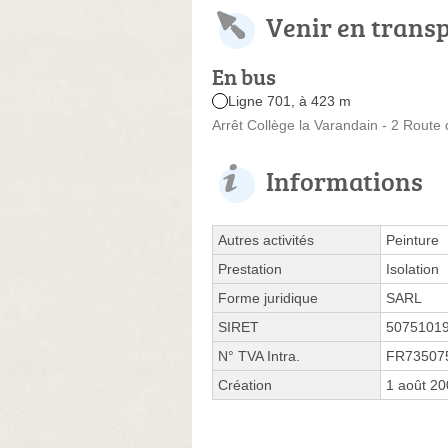
Venir en trans
En bus
Ligne 701, à 423 m
Arrêt Collège la Varandain - 2 Rout
Informations
Autres activités
Peinture
Prestation
Isolation
Forme juridique
SARL
SIRET
5075101
N° TVA Intra.
FR73507
Création
1 août 2