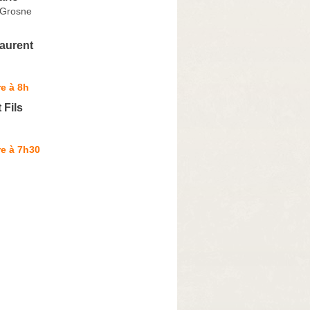
-Grosne
aurent
e à 8h
 Fils
e à 7h30