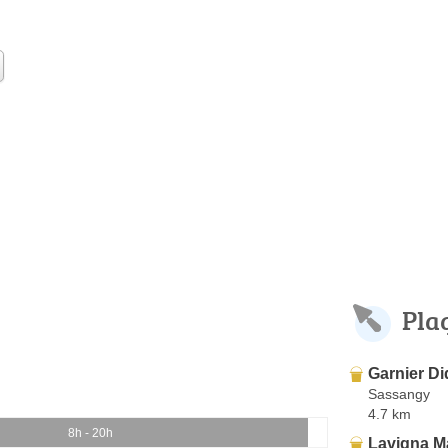
Pla
Garnier Di
Sassangy
4.7 km
8h - 20h
Lavigna M