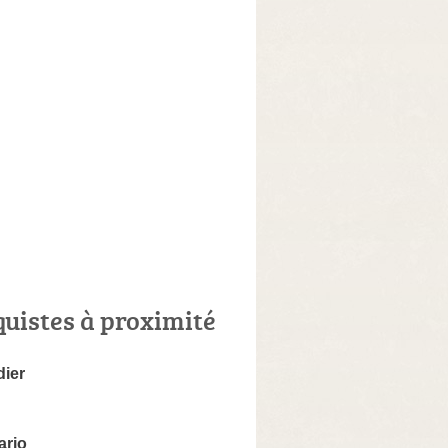
quistes à proximité
dier
ario