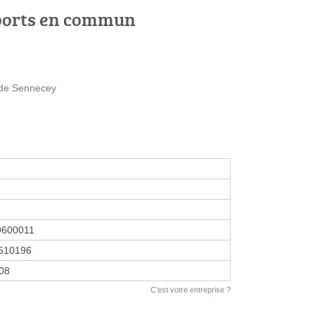
ports en commun
e de Sennecey
9600011
510196
008
C'est votre entreprise ?