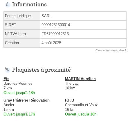
Informations
Forme juridique
SARL
SIRET
99091231300014
N° TVA Intra.
FR67990912313
Création
4 août 2025
C'est votre entreprise ?
Plaquistes à proximité
Ejs
MARTIN Aurélien
Bard-lès-Pesmes
Thervay
7 km
10 km
Ouvert jusqu'à 18h
Gray Plâtrerie Rénovation
P.F.B
Ancier
Chemaudin et Vaux
15 km
16 km
Ouvert jusqu'à 17h
Ouvert jusqu'à 18h