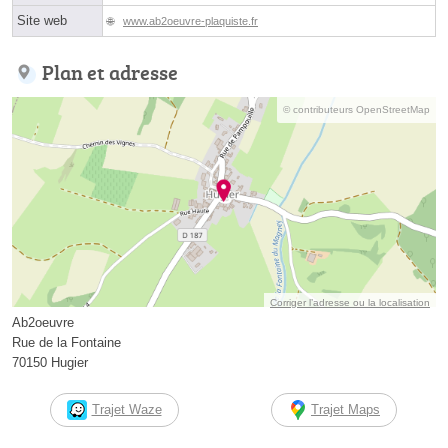
Site web
www.ab2oeuvre-plaquiste.fr
Plan et adresse
© contributeurs OpenStreetMap
Corriger l’adresse ou la localisation
Ab2oeuvre
Rue de la Fontaine
70150 Hugier
Trajet Waze
Trajet Maps