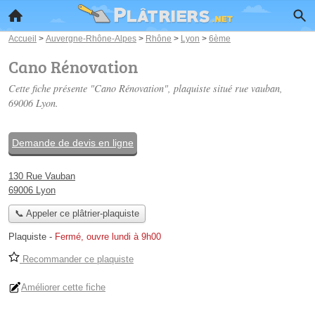
Accueil
>
Auvergne-Rhône-Alpes
>
Rhône
>
Lyon
>
6ème
Cano Rénovation
Cette fiche présente "Cano Rénovation", plaquiste situé
rue vauban
,
69006 Lyon.
Demande de devis en ligne
130 Rue Vauban
69006 Lyon
📞 Appeler ce plâtrier-plaquiste
Plaquiste
-
Fermé, ouvre lundi à 9h00
Recommander ce plaquiste
Améliorer cette fiche