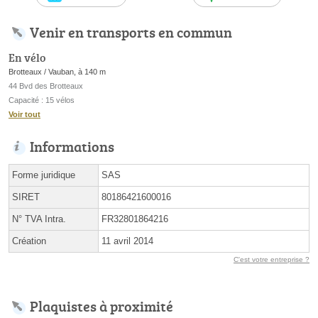
Venir en transports en commun
En vélo
Brotteaux / Vauban, à 140 m
44 Bvd des Brotteaux
Capacité : 15 vélos
Voir tout
Informations
Forme juridique
SAS
SIRET
80186421600016
N° TVA Intra.
FR32801864216
Création
11 avril 2014
C'est votre entreprise ?
Plaquistes à proximité