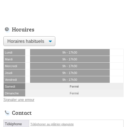
Horaires
Lundi
9h - 17h30
Mardi
9h - 17h30
Mercredi
9h - 17h30
Jeudi
9h - 17h30
Vendredi
9h - 17h30
Samedi
Fermé
Dimanche
Fermé
Signaler une erreur
Contact
Téléphone
Téléphoner au plâtrier-plaquiste