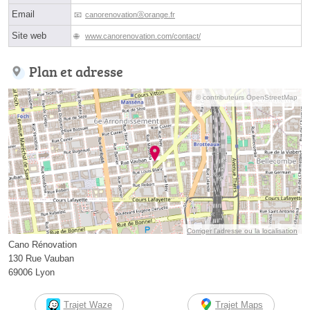
Email
canorenovationⓐorange.fr
Site web
www.canorenovation.com/contact/
Plan et adresse
© contributeurs OpenStreetMap
Corriger l’adresse ou la localisation
Cano Rénovation
130 Rue Vauban
69006 Lyon
Trajet Waze
Trajet Maps