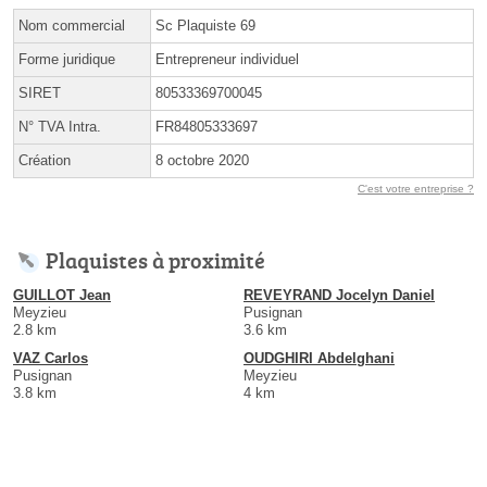
Nom commercial
Sc Plaquiste 69
Forme juridique
Entrepreneur individuel
SIRET
80533369700045
N° TVA Intra.
FR84805333697
Création
8 octobre 2020
C'est votre entreprise ?
Plaquistes à proximité
GUILLOT Jean
REVEYRAND Jocelyn Daniel
Meyzieu
Pusignan
2.8 km
3.6 km
VAZ Carlos
OUDGHIRI Abdelghani
Pusignan
Meyzieu
3.8 km
4 km