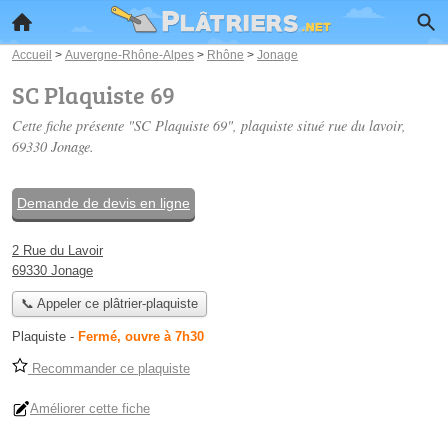
Accueil
>
Auvergne-Rhône-Alpes
>
Rhône
>
Jonage
SC Plaquiste 69
Cette fiche présente "SC Plaquiste 69", plaquiste situé
rue du lavoir
,
69330 Jonage.
Demande de devis en ligne
2 Rue du Lavoir
69330 Jonage
📞 Appeler ce plâtrier-plaquiste
Plaquiste
-
Fermé, ouvre à 7h30
Recommander ce plaquiste
Améliorer cette fiche