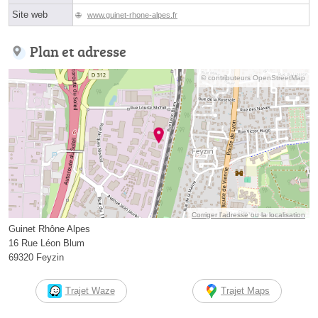
Site web
www.guinet-rhone-alpes.fr
Plan et adresse
© contributeurs OpenStreetMap
Corriger l’adresse ou la localisation
Guinet Rhône Alpes
16 Rue Léon Blum
69320 Feyzin
Trajet Waze
Trajet Maps