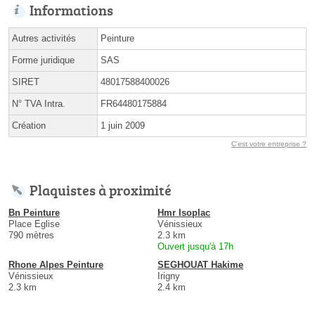
Informations
Autres activités
Peinture
Forme juridique
SAS
SIRET
48017588400026
N° TVA Intra.
FR64480175884
Création
1 juin 2009
C'est votre entreprise ?
Plaquistes à proximité
Bn Peinture
Hmr Isoplac
Place Eglise
Vénissieux
790 mètres
2.3 km
Ouvert jusqu'à 17h
Rhone Alpes Peinture
SEGHOUAT Hakime
Vénissieux
Irigny
2.3 km
2.4 km