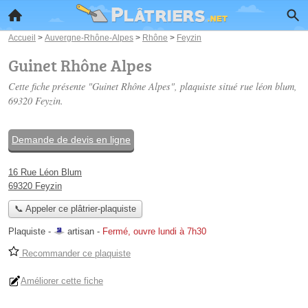
Accueil
>
Auvergne-Rhône-Alpes
>
Rhône
>
Feyzin
Guinet Rhône Alpes
Cette fiche présente "Guinet Rhône Alpes", plaquiste situé
rue léon blum
,
69320 Feyzin.
Demande de devis en ligne
16 Rue Léon Blum
69320 Feyzin
📞 Appeler ce plâtrier-plaquiste
Plaquiste -
artisan
-
Fermé, ouvre lundi à 7h30
Recommander ce plaquiste
Améliorer cette fiche