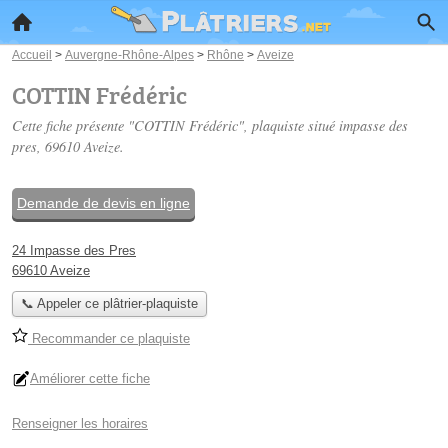
Accueil
>
Auvergne-Rhône-Alpes
>
Rhône
>
Aveize
COTTIN Frédéric
Cette fiche présente "COTTIN Frédéric", plaquiste situé
impasse des
pres
, 69610 Aveize.
Demande de devis en ligne
24 Impasse des Pres
69610 Aveize
📞 Appeler ce plâtrier-plaquiste
Recommander ce plaquiste
Améliorer cette fiche
Renseigner les horaires