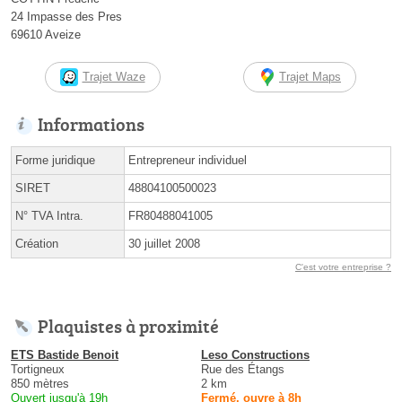
24 Impasse des Pres
69610 Aveize
Trajet Waze
Trajet Maps
Informations
Forme juridique
Entrepreneur individuel
SIRET
48804100500023
N° TVA Intra.
FR80488041005
Création
30 juillet 2008
C'est votre entreprise ?
Plaquistes à proximité
ETS Bastide Benoit
Leso Constructions
Tortigneux
Rue des Étangs
850 mètres
2 km
Ouvert jusqu'à 19h
Fermé, ouvre à 8h