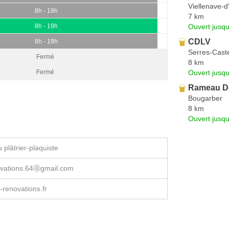
Viellenave-d
8h - 19h
7 km
Ouvert jusq
8h - 19h
CDLV
8h - 19h
Serres-Cast
Fermé
8 km
Ouvert jusqu
Fermé
Rameau D
Bougarber
8 km
Ouvert jusqu
plâtrier-plaquiste
novations.64ⓐgmail.com
-renovations.fr