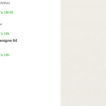
'Arthez
u'à 18h30
et
'à 18h
esigne 64
'à 19h