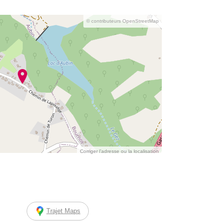
© contributeurs OpenStreetMap
Corriger l’adresse ou la localisation
Trajet Maps