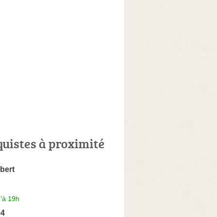
quistes à proximité
bert
'à 19h
64