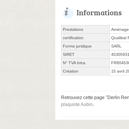
Informations
Prestations
Aménagem
certification
Qualibat
Forme juridique
SARL
SIRET
4530593
N° TVA Intra.
FR80453
Création
15 avril 
Retrouvez cette page "Derlin Re
plaquiste Aubin
.