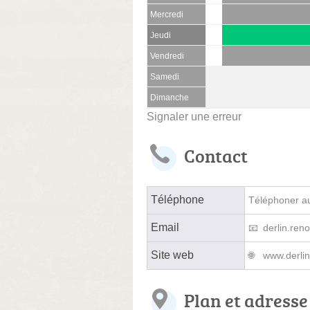
Mercredi
Jeudi
Vendredi
Samedi
Dimanche
Signaler une erreur
Contact
Téléphone
Téléphoner au 
Email
derlin.re
Site web
www.derlin
Plan et adresse