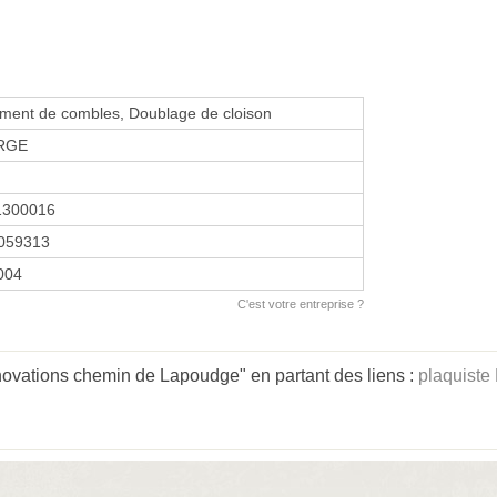
ent de combles, Doublage de cloison
 RGE
1300016
059313
2004
C'est votre entreprise ?
novations chemin de Lapoudge" en partant des liens :
plaquiste