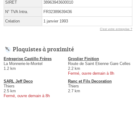
SIRET
38963943600010
N° TVA Intra.
FR32389639436
Création
1 janvier 1993
C'est votre entreprise ?
Plaquistes à proximité
Entreprise Castillo Frères
Groslier Finition
La Monnerie-le-Montel
Route de Saint Etienne Gare Celles
1.2 km
2.2 km
Fermé, ouvre demain à 8h
SARL Jeff Deco
Ranc et Fils Decoration
Thiers
Thiers
2.5 km
2.7 km
Fermé, ouvre demain à 8h