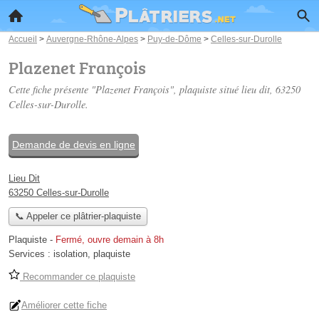
Accueil
>
Auvergne-Rhône-Alpes
>
Puy-de-Dôme
>
Celles-sur-Durolle
Plazenet François
Cette fiche présente "Plazenet François", plaquiste situé
lieu dit
, 63250
Celles-sur-Durolle.
Demande de devis en ligne
Lieu Dit
63250 Celles-sur-Durolle
📞 Appeler ce plâtrier-plaquiste
Plaquiste
-
Fermé, ouvre demain à 8h
Services :
isolation
,
plaquiste
Recommander ce plaquiste
Améliorer cette fiche