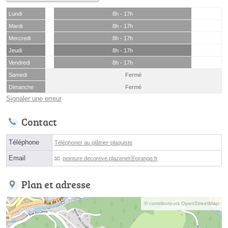
Lundi
8h - 17h
Mardi
8h - 17h
Mercredi
8h - 17h
Jeudi
8h - 17h
Vendredi
8h - 17h
Samedi
Fermé
Dimanche
Fermé
Signaler une erreur
Contact
Téléphone
Téléphoner au plâtrier-plaquiste
Email
peinture.decoreve.plazenetⓐorange.fr
Plan et adresse
© contributeurs OpenStreetMap