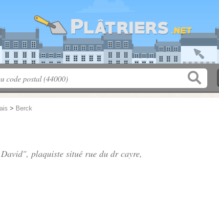
ais
>
Berck
David", plaquiste situé
rue du dr cayre
,