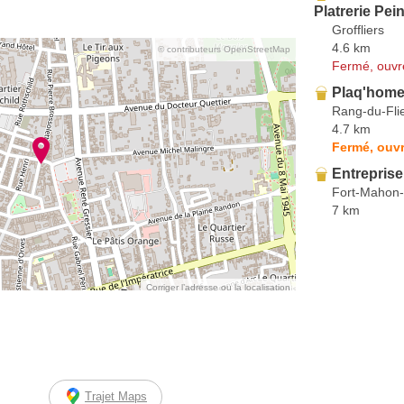
Platrerie Pei
Groffliers
4.6 km
© contributeurs OpenStreetMap
Fermé, ouvr
Plaq'hom
Rang-du-Fli
4.7 km
Fermé, ouvr
Entrepris
Fort-Mahon-
7 km
Corriger l’adresse ou la localisation
Trajet Maps