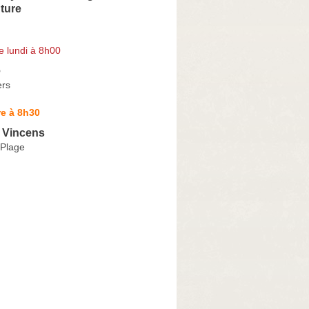
nture
e lundi à 8h00
e
ers
e à 8h30
e Vincens
Plage