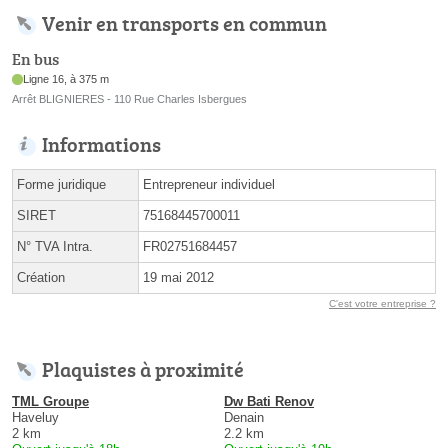
Venir en transports en commun
En bus
Ligne 16, à 375 m
Arrêt BLIGNIERES - 110 Rue Charles Isbergues
Informations
Forme juridique
Entrepreneur individuel
SIRET
75168445700011
N° TVA Intra.
FR02751684457
Création
19 mai 2012
C'est votre entreprise ?
Plaquistes à proximité
TML Groupe
Dw Bati Renov
Haveluy
Denain
2 km
2.2 km