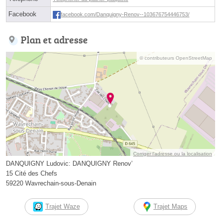
Facebook
facebook.com/Danquigny-Renov--103676754446753/
Plan et adresse
© contributeurs OpenStreetMap
Corriger l’adresse ou la localisation
DANQUIGNY Ludovic: DANQUIGNY Renov’
15 Cité des Chefs
59220 Wavrechain-sous-Denain
Trajet Waze
Trajet Maps