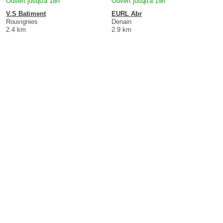
Ouvert jusqu'à 18h
Ouvert jusqu'à 19h
V.S Batiment
EURL Abr
Rouvignies
Denain
2.4 km
2.9 km