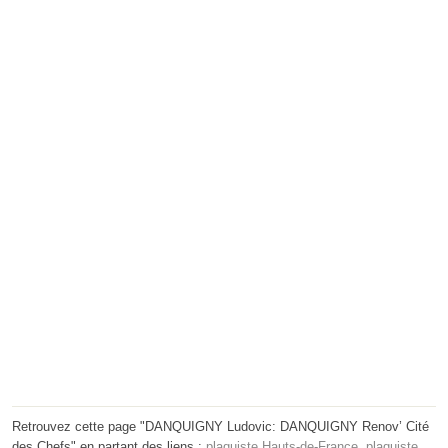
Retrouvez cette page "DANQUIGNY Ludovic: DANQUIGNY Renov’ Cité
des Chefs" en partant des liens :
plaquiste Hauts-de-France
,
plaquiste