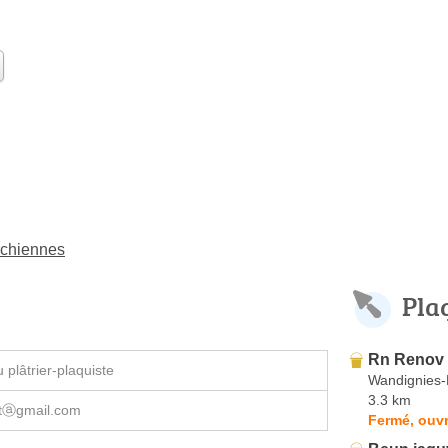
archiennes
Pla
Rn Renov
plâtrier-plaquiste
Wandignies
3.3 km
atⓐgmail.com
Fermé, ouvr