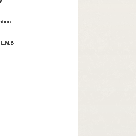
y
ation
 L.M.B