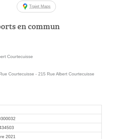
Trajet Maps
ports en commun
bert Courtecuisse
e Courtecuisse - 215 Rue Albert Courtecuisse
0300032
434503
re 2021