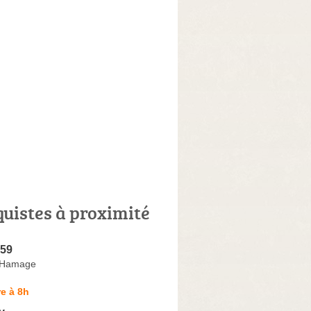
quistes à proximité
 59
-Hamage
e à 8h