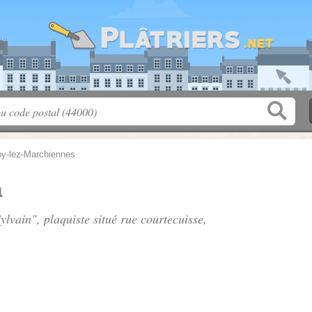
loy-lez-Marchiennes
n
ylvain", plaquiste situé
rue courtecuisse
,