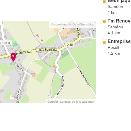
Beun jaqu
Saméon
4 km
Tm Renov
© contributeurs OpenStreetMap
Saméon
4.1 km
Entreprise
Rosult
4.2 km
Corriger l’adresse ou la localisation