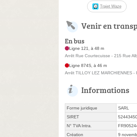
Trajet Waze
Venir en trans
En bus
Ligne 121, à 48 m
Arrêt Rue Courtecuisse - 215 Rue Al
Ligne 874S, à 46 m
Arrêt TILLOY LEZ MARCHIENNES - Ru
Informations
Forme juridique
SARL
SIRET
5244345
N° TVA Intra.
FR90524
Création
9 novemb